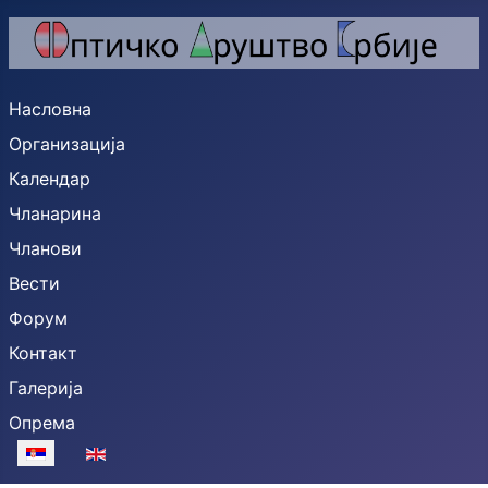
Насловна
Организација
Календар
Чланарина
Чланови
Вести
Форум
Контакт
Галерија
Опрема
Изаберите ваш језик