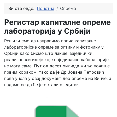
Ви сте овде:
Почетна
Опрема
Регистар капиталне опреме
лабораторија у Србији
Решили смо да направимо попис капиталне
лабораторијске опреме за оптику и фотонику у
Србији како бисмо што лакше, заједнички,
реализовали идеје које појединачне лабораторије
не могу саме. Пут од десет хиљада миља почиње
првим кораком, тако да је Др Јована Петровић
прва унела у овај документ део опреме из Винче, а
надамо се да ће је остали следити: