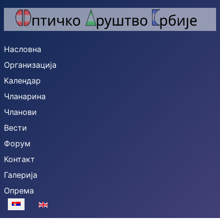
Насловна
Организација
Календар
Чланарина
Чланови
Вести
Форум
Контакт
Галерија
Опрема
Изаберите ваш језик