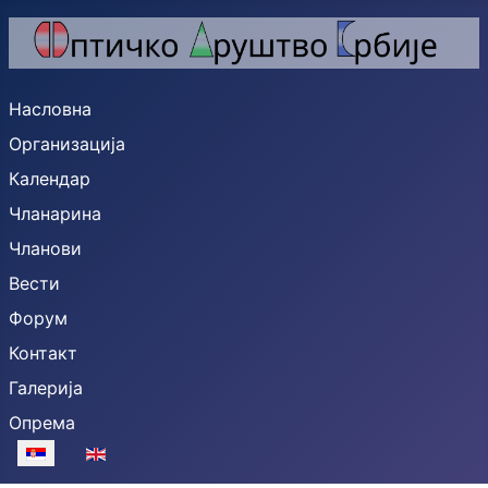
Насловна
Организација
Календар
Чланарина
Чланови
Вести
Форум
Контакт
Галерија
Опрема
Изаберите ваш језик