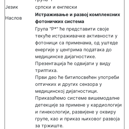
Језик
српски и енглески
Истраживање и развој комплексних
Наслов
фотоничких система
Група "P*" ће представити своје
текуће истраживачке активности у
фотоници са применама, од уштеде
енергије у центрима података до
медицинске дијагностике.
Презентација ће одвијати у виду
триптиха.
Први део ће битипосвећен употреби
оптичких и других сензора у
медицинској дијагностици.
Приказаћемо системе вишемодалне
детекције за примене у кардиологији
и гинекологији, развијене у оквиру
групе, као и приказ њиховог развоја
за тржиште.