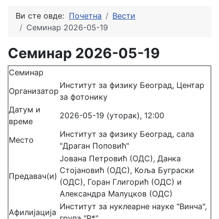
Ви сте овде:
Почетна
Вести
Семинар 2026-05-19
Семинар 2026-05-19
Семинар
Институт за физику Београд, Центар
Организатор
за фотонику
Датум и
2026-05-19 (уторак), 12:00
време
Институт за физику Београд, сала
Место
"Драган Поповић"
Јована Петровић (ОДС), Данка
Стојановић (ОДС), Коља Буграски
Предавач(и)
(ОДС), Горан Глигорић (ОДС) и
Александра Малуцков (ОДС)
Институт за нуклеарне науке "Винча",
Афилијација
група "P*"