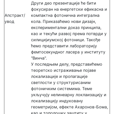
Други део презентације ће бити
фокусиран на енергетски ефикасна и
Апстракт/
компактна фотонична интегрална
увод
кола. Приказаћемо нови дизајн,
експериментални доказ принципа,
као и текући развој према потврди у
силицијиумској фотоници. Такође
ћемо представити лабораторију
фемтосекундног ласера у институту
"Винча".
У последњем делу, представићемо
теоретско истраживање појаве
локализације и пропагације
светлости у структурисаним
фотоничким системима. Теме
укључују нелинеарну локлаизацију и
локализацију индуковану
геометријом, ефекте Ахаронов-Бома,
као и тополошку заштиту у